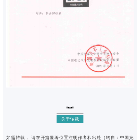
关于转载
如需转载， 请在开篇显著位置注明作者和出处（转自：中国充