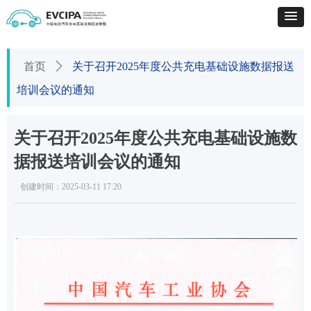
首页
ꄲ
关于召开2025年度公共充电基础设施数据报送
培训会议的通知
关于召开2025年度公共充电基础设施数
据报送培训会议的通知
创建时间：
2025-03-11
17:20