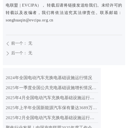
电联盟 | EVCIPA）， 转载后请将链接发送给我们。未经许可的
转载以及改编者，我们将依法追究其法律责任。联系邮箱：
songhuaqin@evcipa.org.cn
前一个：
无
ꄴ
后一个：
无
ꄲ
2024年全国电动汽车充换电基础设施运行情况
2025年一季度全国公共充电基础设施增长情况分析
2025年4月全国电动汽车充换电基础设施运行情况
2025年上半年全国新能源汽车保有量达3689万辆，纯电动汽车保有量2553.9万辆
2025年2月全国电动汽车充换电基础设施运行情况
聚焦行业发展｜中国充电联盟2025年度工作会议在杭州顺利召开！