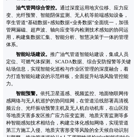
油气管网综合管控
。
通过深度运用地灾位移、应力应
变、光纤预警、智能阴保监测、无人机等前端感知设备，
孪生管道
“
基础数据
+
感知数据
+
业务数据
”
全面统一，加强
管网漏磁、超声波、轴向应变等内检测技术感知的协同运
用，构建集数据汇集、智能分析、智慧决策于一体的管理
体系。
智能站场
建设。
推广油气管道
智能站建设，集成人员
定位、可燃气体探测
、
SCADA
数据
、综合安防报警
等
关键
站场信息
，实现智能化巡检与作业区管理的深度融合
，
着
力打造智能站建设的示范样板
，全面提升站场风险管控能
力。
智能预警
。
依托卫星遥感、视频监控、地面物联网传
感网络与无人机巡护的协同组网，在管道沿线部署高清视
频云台、光纤振动预警主机及无人机自动机库，在山区段
等地质灾害多发区推广应力应变监测、地质灾害监测等多
种智能感知技术相结合，构建立体化感知网络，实现管道
第三方施工入侵、地质灾害形变等风险的全天候自动识别