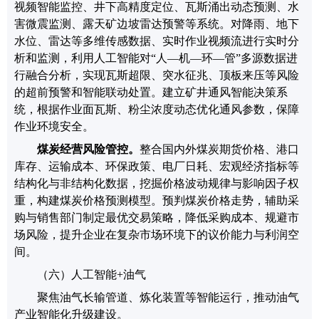
视频智能监控、井下高精度定位、瓦斯涌出动态预测、水
害微震监测、露天矿边坡雷达预警等系统。
对降雨、地下
水位、雷达等多维传感数据、实时作业视频流进行实时分
析和监测，
利用
人工智能
对
“
人
—
机
—
环
—
管
”
多源数据进
行融合分析，实现瓦斯超限、突水征兆、顶板来压等风险
的超前预警和智能联动处置。建立矿井通风智能决策系
统，根据作业面瓦斯、粉尘浓度动态优化通风参数，保障
作业环境安全。
煤炭
经营风险管控。
整合国内外煤炭期货价格、港口
库存、运输成本、环保政策、电厂日耗、宏观经济指标等
结构化与非结构化数据，挖掘价格波动规律与影响因子权
重，构建煤炭价格预测模型。预判煤炭价格走势，辅助采
购与销售部门制定最优交易策略，降低采购成本、规避市
场风险，提升企业在复杂市场环境下的议价能力与利润空
间。
（六）
人工智能
+
油气
聚焦油气长输管道、炼化装置等智能运行，推动油气
产业智能化升级建设。