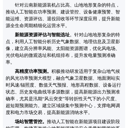
针对云南新能源装机占比高、山地地形复杂的特点，
推动人工智能在功率预测、
建设管控、设备健康预警、
智
能运维、资源评估、退役回收等环节深度应用，提升
新能
源全生命周期
精细化运营水平。
新能源资源评估与智能
选址
。
针对山地地形复杂的特
点，
利用
人工智能
分析历史气象数据、地理信息及卫星影
像，建立高分辨率风能、太阳能资源图谱，优化风电场、
光伏电站的微观选址和机组排布，提升发电量预测准确
率。
高精度功率预测
。
积极推动研发
适用于复杂山地气候
的风光功率预测大模型，融合气象卫星数据、地面测站实
时风速
/
辐照度、
数值天气预报
、
地形高程数据
、
设备运行
状态、历史发电曲线等多源数据
，
提高新能源出力预测准
确率，
尤其是
汛期
“
风云突变
”等
转折性天气下的小尺度、
超短期预测能力。建立区域级集中预测中心，支撑电网调
度和电力市场交易，提高新能源消纳水平。
场站
智慧管控
。
推动人工智能在新能源项目建设阶段