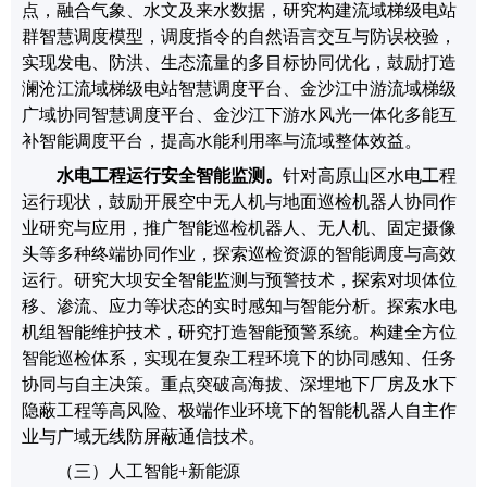
点，融合气象、水文及来水数据，
研究
构建流域梯级电站
群智慧调度模型，调度指令的自然语言交互与防误校验，
实现发电、防洪、生态流量的多目标协同优化
，鼓励
打造
澜沧江流域梯级电站智慧调度平台、
金沙江中游流域梯级
广域协同智慧调度平台、
金
沙江下游水风光一体化多能互
补智能调度平台
，
提高水能利用率与流域整体效益。
水电工程运行安全智能
监测。
针对高原山区水电工程
运行现状
，
鼓励
开展空中无人机与地面巡检机器人协同作
业研究与应用，推广智能巡检机器人、无人机、固定摄像
头等多种终端协同作业
，探索
巡检资源的智能调度与高效
运行
。研究大坝安全智能监测与预警技术，探索
对坝体位
移、渗流、应力等状态的实时感知与智能分析。
探索水电
机组智能维护技术，研究打造智能预警系统。
构建全方位
智能巡检体系，实现在复杂工程环境下的协同感知、任务
协同与自主决策。重点突破高海拔、深埋地下厂房及水下
隐蔽工程等高风险、极端作业环境下的智能机器人自主作
业与广域无线防屏蔽通信技术。
（
三
）
人工智能
+
新能源