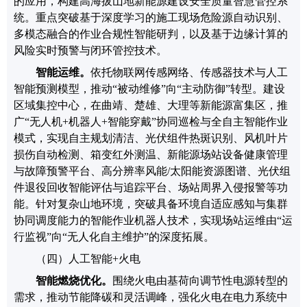
的应用，构建高海拔山地新能源建设安全质量智慧管控系
统。重点突破基于深度学习的施工现场危险源自动识别、
多模态融合的作业合规性智能研判，以及基于边缘计算的
风险实时预警与闭环管控技术。
智能运维
。
依托物联网传感网络、传感器技术与人工
智能预测模型，推动
“被动维修”向“主动防御”转型。
建设
区域集控中心，在曲靖、楚雄、大理等新能源富集区，推
广
“
无人机
+
机器人
+
智能穿戴
”
协同巡检
与全自主智能作业
模式，实现自主规划清洁
、
光伏组件热斑识别、风机叶片
损伤自动检测、箱变红外测温、
新能源场站设备健
康管理
与故障预警平台、高分辨率风能
/
太阳能资源图谱
、
光伏组
件退役回收智能评估与追踪平台、场站周界入侵报警等功
能。
针对复杂山地环境，突破具备环境自适应感知与集群
协同调度能力的智能作业机器人技术，实现场站运维由
“
运
行监视
”
向
“
无人化自主维护
”
的深度拓展。
（四）
人工智能
+
火电
智能燃烧优化
。
围绕火电由基荷向调节性电源转型的
需求，推动节能降碳和灵活调峰
，
强化火电在电力系统中