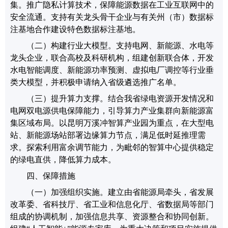
集。推广隐私计算技术，保障能源数据在工业互联网中的
安全流通。
支持有关龙头骨干企业与有关州（市）数据标
注基地合作建设特色数据标注基地。
（二）构建行业大模型
。
支持电网
、新能源、水电等
龙头企业，联合高校及科研机构，组建创新联合体
，开发
水电智能调度、新能源功率预测、虚拟电厂调控等行业垂
类大模型，并
积极申请
纳入省级遴选推广名单。
（三）提升算力支撑
。
结合我省绿电资源开发情况和
电网双电源供电保障能力，引导算力产业集群向新能源富
集区域布局。
以昆明万溪冲智算产业园为重点
，在大型电
站、新能源场站部署边缘算力节点，满足低时延推理需
求。探索利用富余调节能力，为毗邻的智算中心提供稳定
的绿电直供，降低算力成本。
四、保障措施
（一）
加强组织实施
。
建立由省能源局牵头，省发展
改革委、省科技厅、
省工业和信息化厅
、省数据局等部门
组成的协调机制，加强信息共享、资源整合和协同创新。