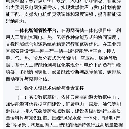
调度模型
，
融合煤矿生产数据、火电厂存煤信息、新能源
出力预测及电网负荷需求，实现燃煤供应与发电计划的智
能匹配，支撑火电机组灵活调峰和深度调频，提升新能源
消纳能力。
一体化智能管控平台。
在源网荷储一体化项目中，利
用
人工智能
实现电、热、氢等多种储能形式的协同调度，
支撑区域综合能源系统的稳定运行和低碳优化。
在工业园
区探索建设
“
源
—
网
—
荷
—
储
—
碳
”
智能管控平台，接入
电、气、热、冷及分布式光伏
/
储能、空压站、暖通等数
据，基于人工智能预测与优化实现分时电价下的负荷削峰
填谷、多能协同调度、设备能效诊断与故障预警、碳排放
自动核算与减排评估。
三、
强化关键技术供给与要素支撑
（一）夯实数据基础。
依托云南省能源大数据中心，
加快能源可信数据空间建设，
汇聚电力、煤炭、油气等
能
源
数据
，接入
气象等跨领域数据
，
建
设
省级能源行业高质
量语料库与知识图谱。围绕
“
风光水储
”
一体化、
“
绿电
+
产
业
”
等场景，构建
面向人工智能的能源特色行业
高质量数据