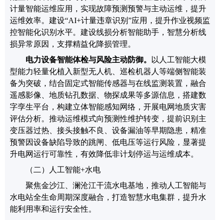
计量智能运维应用，实现故障预测预警与主动运维，提升
运维效率。建设
“
AI+
计量违章识别
”
应用，提升作业视频监
控智能化识别水平。建设线损分析智能助手，智慧分析线
损异常原因，支撑精益化降损管理。
电力设备智能体检与风险主动防御。
以
人工智能
大模
型能力轻量化植入新型无人机、巡检机
器人等端侧智能装
备为突破，结合固定式智能传感器与在线监测装置，
融合
遥感影像、地质钻孔数据、物探成果等多源信息，搭建数
字孪生平台，
构建立体智能感知网络
，
开展电网地质灾害
评估分析。
推动运维模式向预测性维护转变，
提前识别主
变压器过热、接头接触不良、设备漏油等早期隐患，精准
预警因设备缺陷导致的跳闸、低电压等运行风险
，显著提
升电网运行可靠性，有效降低非计划停运与运维成本。
（二）
人工智能
+
水电
聚焦金沙江、澜沧江干流水电基地，推动人工智能与
水电站全生命周期深度融合，打造智慧水电集群，提升水
能利用率和运行安全性。