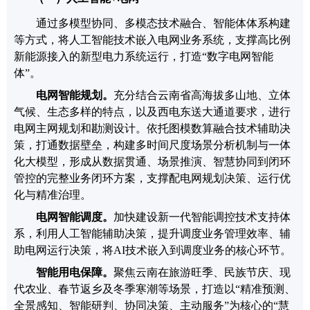
通过多模型协同、多模态技术融合、智能体体系构建
等方式，将人工智能技术嵌入电网业务系统，支撑高比例
新能源接入的新型电力系统运行，打造
“数字电网智能
体”。
电网智能
规划
。
充分结合云南省高海拔多山地、立体
气候、生态多样的特点，以及西电东送大通道要求，进行
电网
主网
规划和勘测设计。依托图模数算融合技术辅助决
策，打通数据壁垒，构建多时间尺度场景分析机制与一体
化大模型，形成从数据贯通、场景推演、智慧协同到闭环
管控的完整业务闭环方案，支撑配电网规划决策、运行优
化与精准治理。
电网
智能调度
。
加
快建设新一代智能调控技术支持体
系，利用人工智能辅助决策，
提升调度业务管理效率、辅
助电网运行决策，将
AI
技术嵌入到调度业务的核心环节。
智能用电保障。
聚焦云南在旅游旺季、民族节庆、现
代农业、春节返乡及冬季寒潮等场景，打造以
“
精准预测、
全景感知、智能研判、协同决策、主动服务
”
为核心的
“
慧