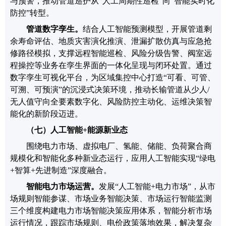
与预警，推动管道巡护从
“
人工周期性巡检
”
向
“
智能实时化
防控
”
转型。
管道数字孪生。
结合人工智能预测模型，开展管道剩
余寿命评估、地质灾害演化推演、泄漏扩散仿真与应急抢
修路径模拟，支撑远程智能巡检、风险分级告警、阀室远
程操控等业务在孪生界面的一体化呈现与闭环处置。通过
数字孪生可视化平台，为区域集控中心打造
“
可看、可管、
可溯、可预演
”
的沉浸式决策环境，推动长输管道从少人
/
无人值守向全要素数字化、风险防控主动化、运维决策智
能化的新阶段迈进。
（七）人工智能
+
能源新业态
围绕电力市场、
虚拟电厂、
氢能、储能、
负荷聚合商
规模化和智能化
多种新业态
运行，
应用人工智能实现
“
绿电
+
智算
+
先进制造
”深度
融合。
智能电力市场运营。
发展
“
人工智能
+
电力市场
”
，从市
场规则智能参谋、市场业务智能决策、市场运行智能监测
三个维度构建电力市场智能决策应用体系，
智能分析市场
运行情况，跟踪市场规则、电价政策落地效果，
解决复杂