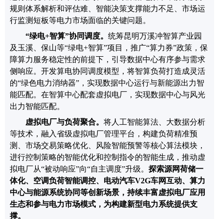
规则体系解析和评估难、智能决策支撑能力不足、市场运
行监测短板等电力市场面临的关键问题。
“
绿电
+
智算
”
协同调度
。
统筹昆明万溪冲智算产业园
及玉溪、保山等
“
绿电
+
智算
”
项目，推广
“
算力券
”
政策，保
障算力服务稳定性的前提下，引导数据中心有序参与需求
侧响应。开发算电协同调度模型，将智算负荷打造成灵活
的
“
绿色电力消纳器
”
，实现数据中心运行与新能源出力智
能匹配。在智算中心配套虚拟电厂，实现数据中心与风光
出力智能匹配。
虚拟电厂与负荷聚合
。
将人工智能算法、大数据分析
等技术，融入省级虚拟电厂管理平台，构建负荷精准预
测、市场交易策略优化、风险智能预警等核心算法模块，
进行控制策略的智能优化和控制指令的智能生成，推动虚
拟电厂从
“
被动响应
”
向
“
自主调度
”
升级。
探索源网荷储一
体化、空调负荷智能调控、电动汽车
V2G
车网互动、算力
中心与能源系统协同等创新场景，持续丰富虚拟电厂应用
生态和参与电力市场模式，为构建新型电力系统提供支
撑。