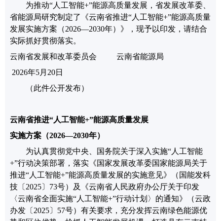
为
推动
“人工智能
+
”能源高质量发展，省发展改革委、
省能源局研究制定了《云南省推进“人工智能
+
”能源高质量
发展实施方案（
2026
—
2030
年）》，现予以印发，请结合
实际抓好贯彻落实。
云南省发展和改革委员会
云南省能源局
2026
年
5
月
20
日
（此件公开发布）
云南省
推进
“
人工智能
+
”
能源高质量发展
实施方案（
2026—2030
年）
为
认真贯彻党中央、国务院关于深入实施
“
人工智能
+
”
行动决策部署
，落实
《国家发展改革委
国家能源局关于
推进
“
人工智能
+
”
能
源高质量发展的实施意见》
（国能发科
技〔
2025
〕
73
号
）及《云南省人民政府办公厅关于印发
〈
云南省全面实施
“
人工智能
+
”
行动计划
〉
的通知
》（云政
办发〔
2025
〕
57
号
）
有关要求
，充分发挥云南绿色能源优