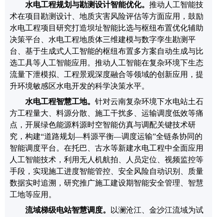
水电工程规划与勘测设计智能优化
。
推动人工智能技
术在项目勘测设计、地质灾害风险评估等方面应用，
鼓励
水电工程项目
研究
打
造坝址智能比选与枢纽布置优化辅助
决策平台、水电工程地质体三维建模与数字孪生勘测平
台、基于生成式人工智能的枢纽布置多方案自动生成与比
选工具等人工智能应用。
推动人工智能在复杂环境下生态
流量下泄模拟、工程景观深度融合等领域的创新应用，提
升环境敏感区水电开发的科学决策水平。
水电工程智慧工地
。
针对
云南
复杂环境下水电站土石
方工程量大、料源分散、施工干扰多、运输调度低效等痛
点，开展绿色能源料源时空智能仿真与调配关键技术研
究，构建
“
道路规划
—
料源平衡
—
调度运输
”
全链条协同的
智能调度平台。在托巴、古水等新建水电工程中全面应用
人工智能
技术，利用无人机航拍、人员定位、视频监控等
手段，实现施工进度智能管控、安全风险自动识别、质量
数据实时追溯
，研究推广
施工
建设期智能
安全管理
、智慧
工地等应用。
流域梯级电站智慧调度
。
以澜沧江、金沙江流域为试