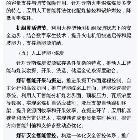
的容量支撑与调节保障作用。针对云南火电燃煤煤质多变
的特点，应用
人工智能
算法优化配煤掺烧和锅炉燃烧，降
低度电煤耗。
机组灵活调节
。
利用大模型预测机组深调状态下的安
全边界，结合数字孪生技术，提升火电机组快速启停和爬
坡能力，支撑新能源消纳。
（五）
人工智能
+
煤炭
针对云南煤炭资源赋存条件复杂的特点，推动人工智
能与煤炭勘探、开采、洗选、储运全链条深度融合。
煤矿智能开采与掘进
。
推进采掘工作面远程控制、自
主运行和高效协同，推广智能综采工作面、智能快速掘进
系统。利用
人工智能
分析煤岩界面、顶板压力、瓦斯浓度
等数据，实现采煤机自适应截割、液压支架自动跟机移
架，提升资源回收率和开采效率。在掘进环节，应用机器
视觉和激光雷达技术，实现巷道成形质量实时检测、掘进
方向智能纠偏和支护参数动态优化。
煤矿安全智能管控
。
构建一体化安全管控体系，推广