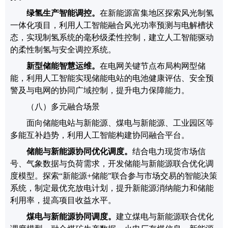
绿氢生产智能调控
。
在
新能源富集地区
探索风光制氢
一体化项目，利用
人工智能
融合风光功率预测与电解槽状
态，实现制氢系统的毫秒级柔性控制
，
建立
人工智能
驱动
的柔性制氢与安全调控系统。
新型储能智慧运维
。
在电网关键节点布局构网型储
能，利用
人工智能
实现储能电站的电池健康评估、安全预
警及与电网的协同广域控制，提升电力保障能力。
（八）多元融合场景
面向
储能电站
与新能源、煤电与新能源、
工业园区
等
多能
互补趋势，利用人工智能构建
协同
融合
平台
。
储能与新能源协同优化调度
。
结合电力现货市场信
号、气象数据与负荷需求，开发储能与新能源联合优化调
度模型
。
探索
“
新能源
+
储能
”
联合参与市场交易的智能决策
系统，制定最优充放电计划，提升新能源消纳能力和储能
利用率
，
提高项目收益水平。
煤电与新能源协同调度
。
建立煤电与新能源联合优化