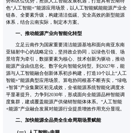
势和区位优势，抢抓人工智能发展机遇，
打造具有云南特
色
“人工智能
+
”能源应用场景，
以人工智能赋能能源产业全
链条、全要素升级，构建清洁低碳、安全高效的新型能源
体系，结合云南实际，制定本
方案
。
一、
推动能源产业向智能化转型
立足云南作为国家重要清洁能源基地和面向南亚东南
亚辐射中心的战略定位，坚持
政企协同，以
绿色引领
、
场
景培育为牵引
，
数据要素为核心、技术创新为驱动，推动
能源产业由信息化、数字化向智能化转型。到
2027
年，能
源与人工智能融合创新体系初步构建
，
打造
10
个以上
“
人工
智能
+
”
能源典型应用场景。算电协同根基不断夯实，
“
绿电
+
智算
”
产业集聚区初见成效
，
全省能源系统智能化调度水
平显著提升。力争到
2030
年，形成面向
全能源品种
智能调
度集群，建成覆盖能源
产供储销
智能体体系。
“
人工智能
+
能源
”
产业融合发展对能源行业提质增效作用充分显现。
二、
加快能源全品类全生命周期场景赋能
（一）
人工智能
+
电网