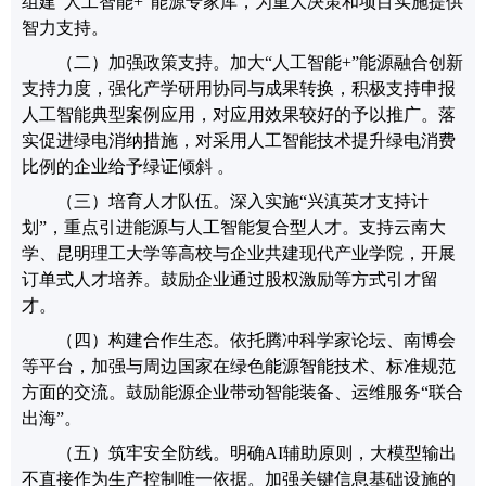
组建
“
人工智能
+
”
能源专家
库
，为重大决策和项目实施提供
智力支持
。
（二）
加强政策支持
。
加大
“
人工智能
+
”
能源融合创新
支持力度，强化产学研用协同与成果转换，积极支持申报
人工智能典型案例
应用
，对应用效果较好的予以推广。落
实促进绿电消纳措施，对采用
人工智能
技术提升绿电消费
比例的企业给予绿证倾斜
。
（三）
培育人才队伍
。
深入实施
“
兴滇英才支持计
划
”
，重点引进能源与人工智能复合型人才。支持云南大
学、昆明理工大学等高校与企业共建现代产业学院，开展
订单式人才培养。鼓励企业通过股权激励等方式引才留
才。
（四）
构建合作生态
。
依托腾冲科学家论坛、南博会
等平台，加强与周边国家在绿色能源智能技术、标准规范
方面的交流。鼓励能源企业带动智能装备、运维服务
“
联合
出海
”
。
（五）
筑牢安全防线
。
明确
AI
辅助原则，大模型输出
不直接作为生产控制唯一依据。加强关键信息基础设施的