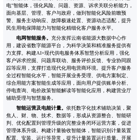
电
”
智能体，强化风险、问题、资源、诉求关联分析能力，
面向基层、管理、客户与政府，做到智能化风险前瞻预
警、服务主动响应、故障极速处置、资源动态适配，提升
民生用电保障能力与智能化精细化客户服务水平。
电网智能服务
。
充分发挥云南省能源大数据中心作
用，建设省数字能源平台，
为科学决策和精准服务提供有
力支撑
。构建
AI+
现代供电服务体系智慧分析应用，强化
客户诉求挖掘、问题库联动、服务评价反馈、专业协同跟
踪等应用，支撑打造现代化用电营商环境。提升客户服务
全过程智能化水平，智能开展业务受理、供电方案制定、
综合用能方案智能生成等应用，面向用户提供账单分析、
停电查询、电价政策智能解读等智能化应用，构建营业厅
辅助受理与智慧服务。
智能运营及电能计量。
依托数字化技术辅助决策，聚
焦人、财、物、技术、数据等，形成从资源整合、智能研
判、优化配置到管理升级的完整业务闭环运营方案，促进
管理体系升级。
构建计量验收智能体，智能识别计量装置
配置、安装、运行等异常，提升计量装置运行质量。开展