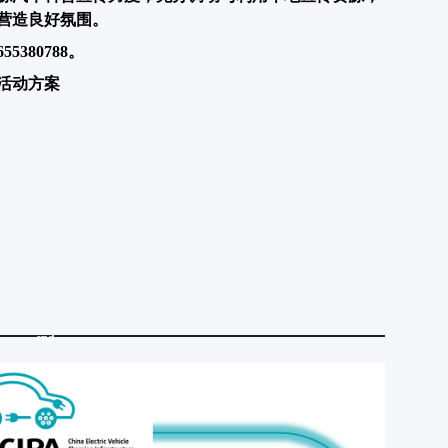
营造良好氛围。
380788。
乡活动方案
end