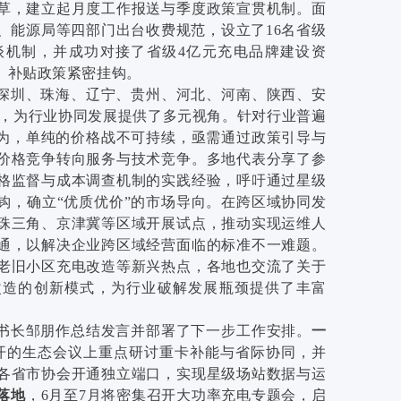
草，建立起月度工作报送与季度政策宣贯机制。面
、能源局等四部门出台收费规范，设立了16名省级
谈机制，并成功对接了省级4亿元充电品牌建设资
、补贴政策紧密挂钩。
深圳、珠海、辽宁、贵州、河北、河南、陕西、安
表，为行业协同发展提供了多元视角。针对行业普遍
认为，单纯的价格战不可持续，亟需通过政策引导与
价格竞争转向服务与技术竞争。多地代表分享了参
格监督与成本调查机制的实践经验，呼吁通过星级
钩，确立“优质优价”的市场导向。在跨区域协同发
珠三角、京津冀等区域开展试点，推动实现运维人
通，以解决企业跨区域经营面临的标准不一难题。
老旧小区充电改造等新兴热点，各地也交流了关于
改造的创新模式，为行业破解发展瓶颈提供了丰富
书长邹朋作总结发言并部署了下一步工作安排。
一
开的生态会议上重点研讨重卡补能与省际协同，并
各省市协会开通独立端口，实现星级场站数据与运
落地
，6月至7月将密集召开大功率充电专题会，启