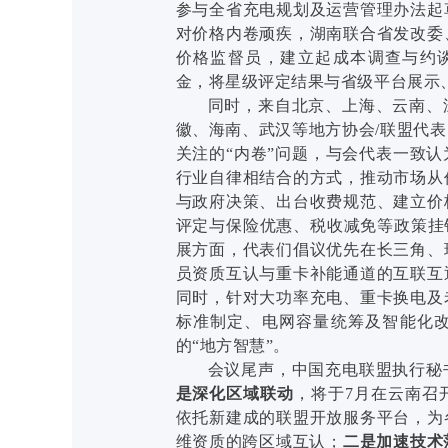
参与全省充电规划及运营管理办法起
对价格内卷顽疾，湖南联合省发改委
价格监督员，建立起成本调查与约
金，将星级评定结果与省级平台展示
同时，来自北京、上海、云南、
徽、海南、武汉等地方协会/联盟代
关注的“内卷”问题，与会代表一致
行业自律相结合的方式，推动市场从
与政府决策、出台收费规范、建立价
评定与保险优惠、税收减免等政策挂
展方面，代表们倡议优先在长三角、
员资质互认与重卡补能通道的互联互
同时，针对大功率充电、重卡换电及
标准制定、电网容量统筹及智能化
的“地方智慧”。
会议尾声，中国充电联盟执行秘
是深化区域联动
，将于7月在云南召
依托新建成的联盟开放服务平台，为
维资质的跨区域互认；
二是加速技术