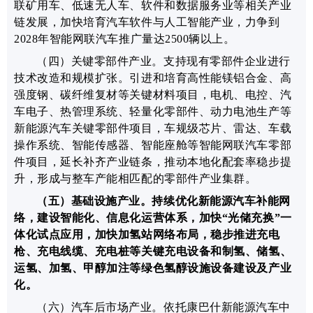
联矿用车、低速无人车、软件和数据服务业等相关产业
链
发展
，加快培育汽车软件与人工智能产业，力争到
2028年智能网联汽车
推广量
达
2500
辆以上。
（四）
关键
零部件产业。
支持现有零部件企业进行
技术改造和规模扩张。引进和培育高性能镁铝合金、高
强度钢、碳纤维复材等关键材料
项目
，电机、电控、汽
车电子、热管理系统、轻量化零部件、
动力电池生产
等
新能源汽车关键零部件
项目
，车规级芯片、雷达、车载
操作系统、智能传感器、智能座舱等智能网联汽车零部
件
项目
，延长补齐产业链条，推动本地化配套率
稳步
提
升，形成与整车产能相匹配的零部件产业集群。
（五）
基础设施
产业。
持续优化新能源汽车补能网
络，建设智能化、信息化运营体系，加快“光储充换”一
体化试点应用，
加快加氢站网络布局，
稳步推进充电
枪、充电线缆、充电桩等关键充电设备和制氢、储氢、
运氢、加氢、甲醇加注等绿色氢醇设施设备建设及产业
化。
（
六
）汽车后市场产业。
依托康巴什新能源汽车中