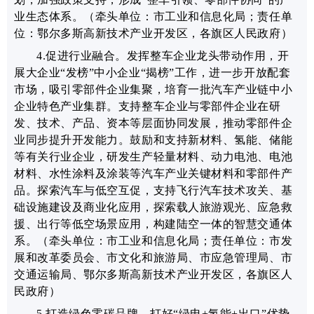
业生态体系。
（牵头单位：市工业和信息化局；责任单
位：鄂尔多斯高新技术产业开发区，各旗区人民政府）
4.促进行业融合。
发挥整车企业龙头带动作用，
开
展大企业“发榜”中小企业“揭榜”工作，
进一步开放配套
市场，吸引零部件企业集聚，
培育一批汽车产业链中小
企业特色产业集群
。支持整车企业与零部件企业在研
发、技术、产品、资本等层面协同发展，推动零部件企
业同步提升开发能力。鼓励和支持新材料、氢能、储能
等有关行业企业，研发生产轻量材料、动力电池、电池
材料、水性涂料及涂装等汽车产业关键材料和零部件产
品。探索汽车与低空互促，支持飞行汽车技术攻关、基
础设施建设及商业化应用，探索载人旅游观光、应急救
援、出行等低空场景应用，构建陆空一体的智慧交通体
系。
（牵头单位：市工业和信息化局；责任单位：市发
展和改革委员会、市文化和旅游局、市应急管理局、市
交通运输局、鄂尔多斯高新技术产业开发区，各旗区人
民政府）
5.打造绿色零碳品牌。
打好“绿电+氢能
+出口
”优势