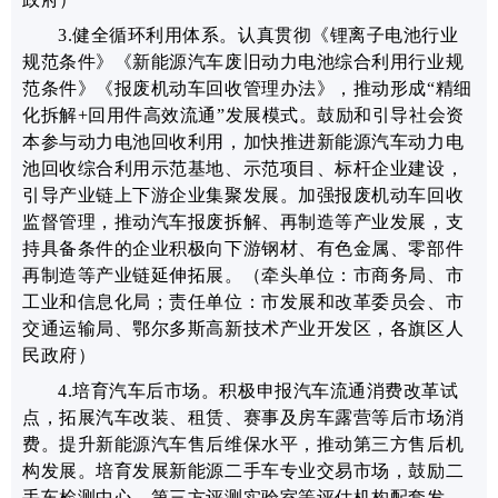
3.健全循环利用
体系。
认真贯彻《锂离子电池行业
规范条件》《新能源汽车废旧动力电池综合利用行业规
范条件》《报废机动车回收管理办法》，
推动形成“精细
化拆解+回用件高效流通”发展模式
。鼓励和引导社会资
本参与动力电池回收利用，加快推进
新能源汽车
动力电
池回收综合利用示范基地、示范项目、标杆企业建设，
引导产业链上下游企业集聚发展。加强报废机动车回收
监督管理，推动汽车报废拆解、再制造等产业发展，支
持具备条件的企业积极向下游钢材、有色金属、零部件
再制造等产业链延伸拓展。
（牵头单位：市商务局、市
工业和信息化局；责任单位：市发展和改革委员会、市
交通运输局、鄂尔多斯高新技术产业开发区，各旗区人
民政府）
4.
培育汽车后市场。
积极申报汽车流通消费改革试
点，拓展汽车改装、租赁、赛事及房车露营等后市场消
费。提升新能源汽车售后维保水平，推动第三方售后机
构发展。培育发展新能源二手车专业交易市场，鼓励二
手车检测中心、第三方评测实验室等评估机构配套发