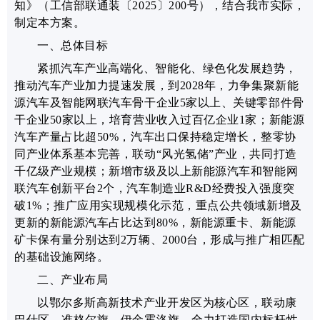
知》（工信部联通装〔2025〕200号），
结合我市实际，
制定本方案。
一、总体
目标
紧抓汽车产业高端化、智能化、绿色化发展趋势，
推动汽车产业加力提速发展，
到202
8
年，力争集聚新能
源汽车
及智能网联汽车
骨干企业
5
家以上、关键零部件骨
干企业
50
家以上，
培育营业收入过百亿企业1家；
新能源
汽车产量
占比超50%
，
汽车出口保持稳定增长，
整零协
同产业体系基本完善，
联动“风光氢储”产业，共同打造
千亿级产业规模
；新增市级及以上
新能源汽车和智能网
联汽车
创新平台
2个，汽车制造业R&D经费投入强度突
破1%
；推广应用实现规模化示范，
重点
公共领域新增及
更新的新能源汽车
占比
达到80%，
新能源重卡、新能源
矿卡保有量分别达到2万辆、2000台，形成与推广相匹配
的基础设施网络
。
二、产业布局
以
鄂尔多斯
高新技术产业开发区
为核心区，联动康
巴什区、
准格尔旗
、
伊金霍洛旗
，全力打造国内标杆性