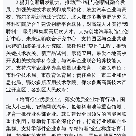
2.提升创新研发能力。推动产业链与创新链融合发
展，加强关键技术攻关和成果转化，
鼓励汽车企业与高
校、鄂尔多斯新能源研究院、北大鄂尔多斯能源研究院
等科研院所合作建设创新平台载体，对高端人才实行“双
聘制”，吸引和集聚高层次人才。支持创建汽车制造业创
新中心、未来运输联合研究中心，支持园区与企业共建
绿智矿山装备技术研究院。
依托科技“突围”工程，
推动
关键技术攻关、新产品试制、示范应用。鼓励本地高校
开设相关技能学科专业，与汽车企业联合培养技能人
才。支持汽车企业举办高质量职业教育。
（牵头单位：
市科学技术局、市教育体育局；责任单位：市工业和信
息化局、鄂尔多斯应用技术学院、鄂尔多斯高新技术产
业开发区，各旗区人民政府）
3.培育行业优质企业。
落实优质企业培育行动，围
绕大小三电、智能网联汽车、氢燃料电池等重点领域，
培育一批行业头部企业。鼓励建设全国领先的智能网联
重卡集团，鼓励
骨干车企深化合作，打造行业领军企业
集群。支持零部件企业参与“专精特新”企业梯度培育计
划，加强政策支持，形成“整车引领、零部件协同”的产