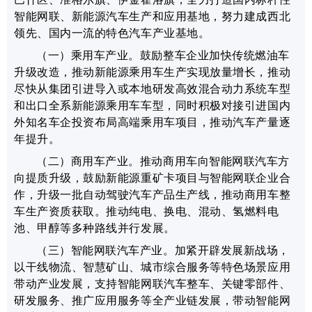
智能网联、
新能源汽车生产和应用基地，努力建成西北
领先、国内一流的特色汽车产业基地。
（
一
）乘用车
产业
。
鼓励整车企业
加快传统燃油车
升级改造，
推动新能源乘用车生产实现放量增长
，推动
尽快从集团引进导入
或本地研发
高效混合动力系统车型
和出口全系新能源
乘用车
车型，同时积极
对接
引进
国内
外知名
车企投资布局
高端乘用车项目，推动汽车产量逐
年提升
。
（
二
）商用车
产业
。
推动商用车向
智能网联
汽车方
向提质升级
，
鼓励新能源重矿卡项目与智能网联企业合
作，
升级一批自动驾驶汽车产品生产线，
推动商用车整
车
生产资质
获取。
推动
纯电、换电、混动、
氢
燃料电
池、甲醇等多种路线并行发展
。
（三）智能网联汽车
产业
。
加紧开辟发展新战场，
以干线物流、智慧矿山、城市综合服务等特色场景应用
带动产业发展，支持智能网联汽车整车、关键零部件、
研发服务、推广应用服务等全产业链发展，带动智能网