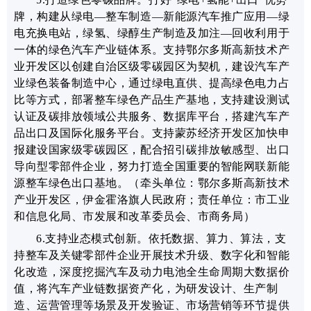
牌，
构建从绿电—
整车制造
—
新能源汽车推广应用
—
绿
电充换电站，绿氢、绿醇生产制造及加注
—
回收利用于
一体的
绿色汽车产业链体系
。
支持鄂尔多斯高新技术产
业开发区
以创建自治区级零碳园区为契机
，
建设
汽车产
业绿色装备制造中心，通过绿电直供、提高绿色电力占
比等方式，部署整车绿色产品生产基地，支持建设测试
认证及碳排放领域公共服务、数据库平台，搭建汽车产
品出口及国际化服务平台。
支持蒙苏经济开发区加快申
报
建设国家级
零碳园区，配合招引碳排放敏感型、出口
导向型零部件企业，努力
打造全国重要的智能网联新能
源整车绿色出口基地。
（牵头单位：鄂尔多斯高新技术
产业开发区，伊金霍洛旗人民政府；责任单位：市工业
和信息化局、市发展和改革委员会、市商务局）
6.支持业态模式创新
。依托数据、算力、算法，支
持整车及关键零部件企业开展技术升级、数字化和智能
化改造，深度挖掘汽车及动力电池全生命周期大数据价
值，将汽车产业链数据资产化，为研发设计、生产制
造、运营管理等场景及开发验证、市场营销等环节提供