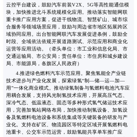
云控平台建设，鼓励汽车前装V2X、5G等高性能通信模
块，加快推进北斗系统规模化应用。推动落实智能网联
重卡推广应用方案，促进干线物流、智慧矿山、城市综
合服务等领域场景应用，鼓励与周边省市地区拓展跨区
域协同应用。出台智能网联汽车发展促进条例，鼓励全
时段、全域依法依规开展道路测试、示范应用和商业化
运营等应用活动。
（牵头单位：市工业和信息化局、市
交通运输局、市公安局；责任单位：市住房和城乡建设
局、市能源局，各旗区人民政府）
4.推进绿色燃料汽车示范应用。聚焦氢能全产业链
技术进步与产业化发展，
探索绿氢“制—储—运—加—
用”一体化商业模式
。
推动绿氢制备与氢燃料电池汽车应
用耦合发展，
支持风光制氢技术应用，开展高压气态、
深冷气态、低温液态、固态等多种形式氢气储运技术应
用，
完善加氢站网络布局，
加快推动制氢设备、加氢设
备及氢燃料电池设备和系统集成等
关键装备的研发与产
业化。支持在矿区、物流园区等特定区域开展氢燃料电
池重卡、公交车示范运营
，鼓励氢能共享单车推广应