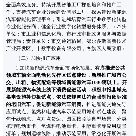
全面高效服务。持续开展智能工厂梯度培育和推广工
作，支持汽车企业分级建设智能工厂。探索建设新能源
汽车智能化管理平台，引进和培育汽车行业数字化转型
专业化服务商，健全行业数字化转型服务体系。
（牵头
单位：市工业和信息化局、市行政审批政务服务与数据
管理局；责任单位：市交通运输局、鄂尔多斯高新技术
产业开发区、市数字投资有限公司，各旗区人民政府）
（二）加快推广应用
1.加快新能源汽车全面市场化拓展
。
有序推进公共
领域车辆全面电动化先行区试点建设
，新增推广城市公
交、出租、物流配送等领域新能源汽车1000辆以上。
开
展新能源汽车线上线下消费促进活动，
积极申报县域充
换电设施补短板试点，依法依规淘汰符合强制报废标准
的老旧汽车，
促进新能源汽车消费。
推进智能交通先导
应用试点、氢燃料电池汽车示范应用城市试点建设，
聚
焦干线物流、点对点货运、园区接驳等典型场景，分类
梳理
电动重卡、
氢燃料电池重卡、甲醇重卡等应用场景
清单，规划运输线路，推动示范应用。
常态化开展
汽车