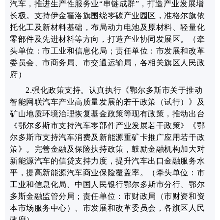
汽车，推进生产性服务业“串链成群”，打造产业发展增
长极。支持伊金霍洛旗围绕零碳产业园区，准格尔旗依
托化工及新材料基础，布局动力电池及原材料、轻量化
零部件及先进材料等方向，打造产业协同发展区。
（牵
头单位：市工业和信息化局；责任单位：市发展和改革
委员会、市商务局、市交通运输局，各相关旗区人民政
府）
2.强化政策支持。
认真执行《鄂尔多斯市关于推动
智能网联汽车产业高质量发展的若干政策（试行）》及
矿山地质环境治理恢复基金政策等现有政策，推动
出台
《鄂尔多斯市支持
汽车零部件产业发展若干政策
》
《鄂
尔多斯市支持汽车消费及新能源重矿卡推广应用若干政
策》
。完善金融及保险扶持政策，
鼓励金融机构加大对
新能源汽车的信贷支持力度，提升汽车出口金融服务水
平，提高新能源汽车商业保险覆盖率。
（牵头单位：市
工业和信息化局、中国人民银行鄂尔多斯市分行、鄂尔
多斯金融监管分局；责任单位：市财政局（市财资和资
本市场服务中心）、市发展和改革委员会，各旗区人民
政府）