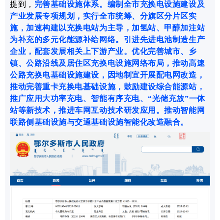
提到，
完善基础设施体系
。
编制全市充换电设施建设及
产业发展专项规划
，实行
全市统筹
、
分旗区分片区
实
施，
加速构建
以
充换电站
为主导，
加氢站、甲醇加注站
为补充的多元化能源补给网络
。
引进先进电池制造生产
企业，配套
发展
相关上下游
产业
。
优化完善城市、乡
镇、公路沿线及居住区充换电设施网络布局，推动高速
公路充换电基础设施建设，因地制宜开展配电网改造，
推动完善重卡充换电基础设施，鼓励建设综合能源站，
推广应用大功率充电、智能有序充电、“光储充放”一体
站等新技术，推进车网互动技术研发应用。推动智能网
联路侧基础设施与交通基础设施智能化改造融合。