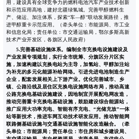
用，建设具有全球竞争力的燃料电池汽车产业技术创新
和示范应用高地，建好北疆绿氢城。
完善甲醇燃料生
产、储运、加注体系，探索“车—醇”联动发展路径，
推
进甲醇重卡示范应用
。
（牵头单位：市能源局、市工业
和信息化局；责任单位：市交通运输局，
鄂尔多斯高新
技术产业开发区
，各旗区人民政府）
5.完善基础设施体系
。
编制全市充换电设施建设及
产业发展专项规划
，实行
全市统筹
、
分旗区分片区
实
施，
加速构建
以
充换电站
为主导，
加氢站、甲醇加注站
为补充的多元化能源补给网络
。
引进先进电池制造生产
企业，配套
发展
相关上下游
产业
。
优化完善城市、乡
镇、公路沿线及居住区充换电设施网络布局，推动高速
公路充换电基础设施建设，因地制宜开展配电网改造，
推动完善重卡充换电基础设施，鼓励建设综合能源站，
推广应用大功率充电、智能有序充电、“光储充放”一体
站等新技术，推进车网互动技术研发应用。推动智能网
联路侧基础设施与交通基础设施智能化改造融合。
（牵
头单位：市能源局；责任单位：市住房和城乡建设局、
市交通运输局、市自然资源局、市商务局、市供电公