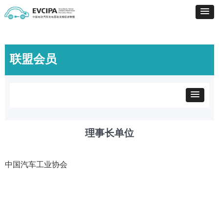
联盟会员
理事长单位
中国汽车工业协会